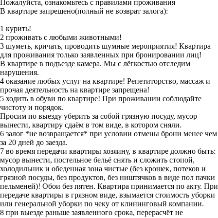
Пожалуйста, ознакомьтесь с правилами проживания
В квартире запрещено(полный не возврат залога):
1 курить!
2 проживать с любыми животными!
3 шуметь, кричать, проводить шумные мероприятия! Квартира
для проживания только заявленных при бронировании лиц!
В квартире в подъезде камера. Мы с лёгкостью отследим
нарушения.
4 оказание любых услуг на квартире! Репетиторство, массаж и
прочая деятельность на квартире запрещена!
5 ходить в обуви по квартире! При проживании соблюдайте
чистоту и порядок.
Просим по выезду уберить за собой грязную посуду, мусор
вынести, квартиру сдаём в том виде, в котором сняли.
6 залог *не возвращается* при условии отмены брони менее чем
за 20 дней до заезда.
7 во время передачи квартиры хозяину, в квартире должно быть:
мусор вынести, постельное бельё снять и сложить стопой,
холодильник и обеденная зона чистые (без крошек, потеков и
грязной посуды, без продуктов, без ништячков в виде пол пачки
пельменей)! Обои без пятен. Квартира принимается по акту. При
передаче квартиры в грязном виде, взымается стоимость уборки
или генеральной уборки по чеку от клининговый компании.
8 при выезде раньше заявленного срока, перерасчёт не