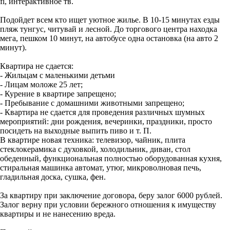
fi, интерактивное тв.
Подойдет всем кто ищет уютное жилье. В 10-15 минутах езды
пляж тунгус, читувай и лесной. До торгового центра находка
мега, пешком 10 минут, на автобусе одна остановка (на авто 2
минут).
Квартира не сдается:
- Жильцам с маленькими детьми
- Лицам моложе 25 лет;
- Курение в квартире запрещено;
- Пребывание с домашними животными запрещено;
- Квартира не сдается для проведения различных шумных
мероприятий: дни рождения, вечеринки, праздники, просто
посидеть на выходные выпить пиво и т. П.
В квартире новая техника: телевизор, чайник, плита
стеклокерамика с духовкой, холодильник, диван, стол
обеденный, функциональная полностью оборудованная кухня,
стиральная машинка автомат, утюг, микроволновая печь,
гладильная доска, сушка, фен.
За квартиру при заключение договора, беру залог 6000 рублей.
Залог верну при условии бережного отношения к имуществу
квартиры и не нанесению вреда.