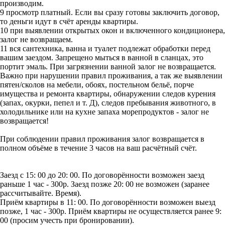
производим.
9 просмотр платный. Если вы сразу готовы заключить договор,
то деньги идут в счёт аренды квартиры.
10 при выявлении открытых окон и включенного кондиционера,
залог не возвращаем.
11 вся сантехника, ванна и туалет подлежат обработки перед
вашим заездом. Запрещено мыться в ванной в сланцах, это
портит эмаль. При загрязнении ванной залог не возвращается.
Важно при нарушении правил проживания, а так же выявлении
пятен/сколов на мебели, обоях, постельном бельё, порче
имущества и ремонта квартиры, обнаружении следов курения
(запах, окурки, пепел и т. Д), следов пребывания животного, в
холодильнике или на кухне запаха морепродуктов - залог не
возвращается!
При соблюдении правил проживания залог возвращается в
полном объёме в течение 3 часов на ваш расчётный счёт.
Заезд с 15: 00 до 20: 00. По договорённости возможен заезд
раньше 1 час - 300р. Заезд позже 20: 00 не возможен (заранее
рассчитывайте. Время).
Приём квартиры в 11: 00. По договорённости возможен выезд
позже, 1 час - 300р. Приём квартиры не осуществляется ранее 9:
00 (просим учесть при бронировании).