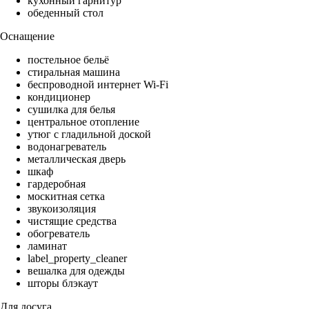
кухонный гарнитур
обеденный стол
Оснащение
постельное бельё
стиральная машина
беспроводной интернет Wi-Fi
кондиционер
сушилка для белья
центральное отопление
утюг с гладильной доской
водонагреватель
металлическая дверь
шкаф
гардеробная
москитная сетка
звукоизоляция
чистящие средства
обогреватель
ламинат
label_property_cleaner
вешалка для одежды
шторы блэкаут
Для досуга