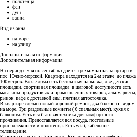
полотенца
фен
душ
ванна
Вид из окна
на море
на улицу
Дополнительная информация
Дополнительная информация
На период с мая по сентябрь сдается трёхкомнатная квартира в
пос. Южно-морской. Квартира находится на 2-м этаже, до пляжа
100метров. Возле дома есть бесплатная парковка, две детские
площадки, спортивная площадка, в шаговой доступности есть
магазины продуктовых и промышленных товаров, алкомаркеты,
рынок, кафе с доставкой еды, платная автостоянка.
В квартире сделан новый хороший ремонт, два балкона с видом
на море. Три раздельные комнаты ( 6 спальных мест), кухня с
балконом. Есть вся бытовая техника для комфортного
проживания. Предоставляется вся посуда, постельные
принадлежности и полотенца. Есть wi-fi, кабельное
телевидение.
Квартира сдается от 5-ти суток. Все вопросы по телефону,