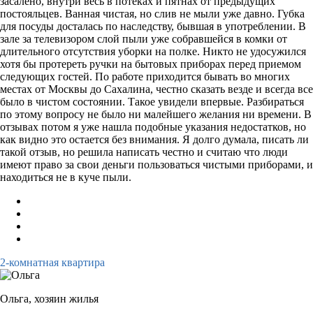
засалено, внутри весь в потеках и пятнах от предыдущих
постояльцев. Ванная чистая, но слив не мыли уже давно. Губка
для посуды досталась по наследству, бывшая в употреблении. В
зале за телевизором слой пыли уже собравшейся в комки от
длительного отсутствия уборки на полке. Никто не удосужился
хотя бы протереть ручки на бытовых приборах перед приемом
следующих гостей. По работе приходится бывать во многих
местах от Москвы до Сахалина, честно сказать везде и всегда все
было в чистом состоянии. Такое увидели впервые. Разбираться
по этому вопросу не было ни малейшего желания ни времени. В
отзывах потом я уже нашла подобные указания недостатков, но
как видно это остается без внимания. Я долго думала, писать ли
такой отзыв, но решила написать честно и считаю что люди
имеют право за свои деньги пользоваться чистыми приборами, и
находиться не в куче пыли.
2-комнатная квартира
Ольга,
хозяин жилья