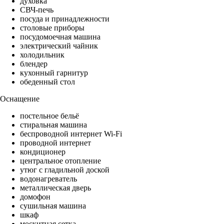
духовка
СВЧ-печь
посуда и принадлежности
столовые приборы
посудомоечная машина
электрический чайник
холодильник
блендер
кухонный гарнитур
обеденный стол
Оснащение
постельное бельё
стиральная машина
беспроводной интернет Wi-Fi
проводной интернет
кондиционер
центральное отопление
утюг с гладильной доской
водонагреватель
металлическая дверь
домофон
сушильная машина
шкаф
москитная сетка