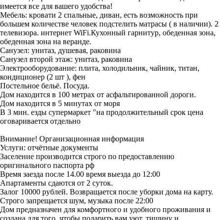
имеется все для вашего удобства!
Мебель: кровати 2 спальные, диван, есть возможность при
большем количестве человек подстелить матрасы ( в наличии). 2
телевизора. интернет WiFi.Кухонный гарнитур, обеденная зона,
обеденная зона на веранде.
Санузел: унитаз, душевая, раковина
Санузел второй этаж: унитаз, раковина
Электрооборудование: плита, холодильник, чайник, титан,
кондиционер (2 шт ), фен
Постельное бельё. Посуда.
Дом находится в 100 метрах от асфальтированной дороги.
Дом находится в 5 минутах от моря
В 3 мин. езды супермаркет "на продолжительный срок цена
оговаривается отдельно
Внимание! Организационная информация
Услуги: отчётные документы
Заселение производится строго по предоставлению
оригинального паспорта рф
Время заезда после 14.00 время выезда до 12:00
Апартаменты сдаются от 2 суток.
Залог 10000 рублей. Возвращается после уборки дома на карту.
Строго запрещается шум, музыка после 22:00
Дом предназначен для комфортного и удобного проживания и
создана для того, чтобы подарить вам уют, тишину и