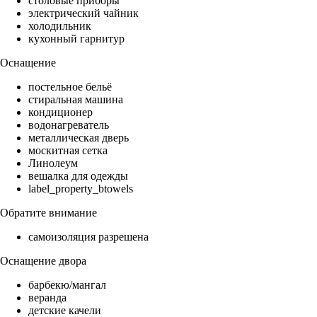
столовые приборы
электрический чайник
холодильник
кухонный гарнитур
Оснащение
постельное бельё
стиральная машина
кондиционер
водонагреватель
металлическая дверь
москитная сетка
Линолеум
вешалка для одежды
label_property_btowels
Обратите внимание
самоизоляция разрешена
Оснащение двора
барбекю/мангал
веранда
детские качели