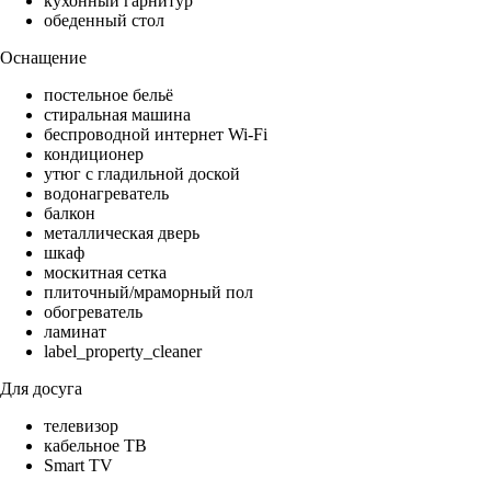
кухонный гарнитур
обеденный стол
Оснащение
постельное бельё
стиральная машина
беспроводной интернет Wi-Fi
кондиционер
утюг с гладильной доской
водонагреватель
балкон
металлическая дверь
шкаф
москитная сетка
плиточный/мраморный пол
обогреватель
ламинат
label_property_cleaner
Для досуга
телевизор
кабельное ТВ
Smart TV