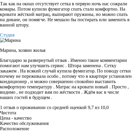
Так как на окнах отсутствует сетка в первую ночь нас сожрали
комары. Потом купили фумигатор спать стало комфортно. На
кровати жёсткий матрац, выпирают пружины, но можно спать
на диване, он помягче. Не мешало бы постирать или заменить в
ванной штору.
Студия
Марина,
хозяин жилья
Благодарю за развернутый отзыв . Именно такие комментарии
помогают нам улучшить сервис . Штора заменена . Сетку
закажем . На всякий случай купила фумигатор. По поводу сетки
почему не переживала особо , потому что в квартире установлен
кондиционер , и можно совершенно спокойно выставить
комфортную температуру . Матрас на кровати новый . Просто ,
видимо , не подходит вам по жёсткости . Ждём вас в числе
наших гостей в будущем .
1 отзыв
о проживании со средней оценкой
9,7
из
10,0
Чистота
Цена - качество
Качество обслуживания
Расположение