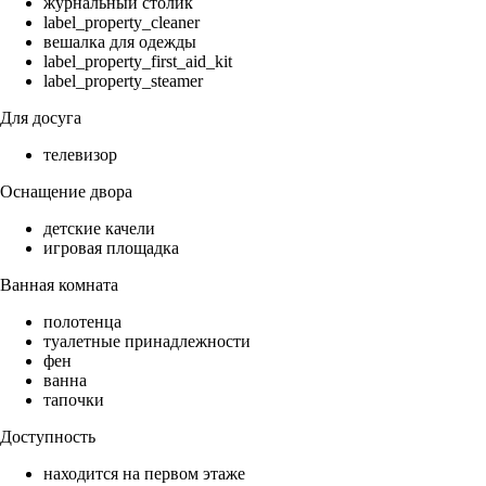
журнальный столик
label_property_cleaner
вешалка для одежды
label_property_first_aid_kit
label_property_steamer
Для досуга
телевизор
Оснащение двора
детские качели
игровая площадка
Ванная комната
полотенца
туалетные принадлежности
фен
ванна
тапочки
Доступность
находится на первом этаже