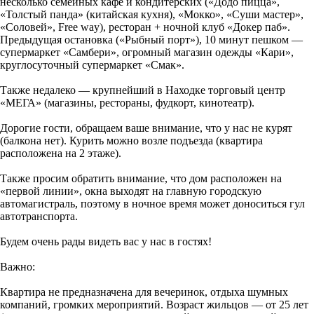
несколько семейных кафе и кондитерских («Додо пицца»,
«Толстый панда» (китайская кухня), «Мокко», «Суши мастер»,
«Соловей», Free way), ресторан + ночной клуб «Докер паб».
Предыдущая остановка («Рыбный порт»), 10 минут пешком —
супермаркет «Самбери», огромный магазин одежды «Кари»,
круглосуточный супермаркет «Смак».
Также недалеко — крупнейший в Находке торговый центр
«МЕГА» (магазины, рестораны, фудкорт, кинотеатр).
Дорогие гости, обращаем ваше внимание, что у нас не курят
(балкона нет). Курить можно возле подъезда (квартира
расположена на 2 этаже).
Также просим обратить внимание, что дом расположен на
«первой линии», окна выходят на главную городскую
автомагистраль, поэтому в ночное время может доноситься гул
автотранспорта.
Будем очень рады видеть вас у нас в гостях!
Важно:
Квартира не предназначена для вечеринок, отдыха шумных
компаний, громких мероприятий. Возраст жильцов — от 25 лет