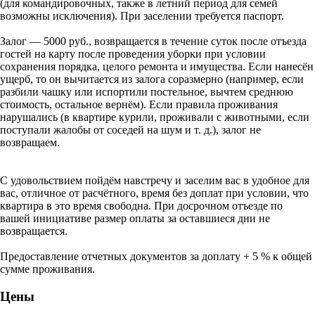
(для командировочных, также в летний период для семей
возможны исключения). При заселении требуется паспорт.
Залог — 5000 руб., возвращается в течение суток после отъезда
гостей на карту после проведения уборки при условии
сохранения порядка, целого ремонта и имущества. Если нанесён
ущерб, то он вычитается из залога соразмерно (например, если
разбили чашку или испортили постельное, вычтем среднюю
стоимость, остальное вернём). Если правила проживания
нарушались (в квартире курили, проживали с животными, если
поступали жалобы от соседей на шум и т. д.), залог не
возвращаем.
С удовольствием пойдём навстречу и заселим вас в удобное для
вас, отличное от расчётного, время без доплат при условии, что
квартира в это время свободна. При досрочном отъезде по
вашей инициативе размер оплаты за оставшиеся дни не
возвращается.
Предоставление отчетных документов за доплату + 5 % к общей
сумме проживания.
Цены