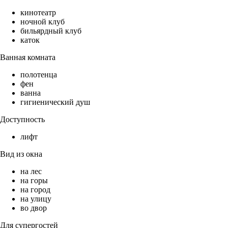
кинотеатр
ночной клуб
бильярдный клуб
каток
Ванная комната
полотенца
фен
ванна
гигиенический душ
Доступность
лифт
Вид из окна
на лес
на горы
на город
на улицу
во двор
Для супергостей