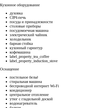
Кухонное оборудование
духовка
СВЧ-печь
посуда и принадлежности
столовые приборы
посудомоечная машина
электрический чайник
холодильник
барная стойка
кухонный гарнитур
кофемашина
label_property_tea_coffee
label_property_induction_stove
Оснащение
постельное бельё
стиральная машина
беспроводной интернет Wi-Fi
кондиционер
центральное отопление
утюг с гладильной доской
водонагреватель
балкон