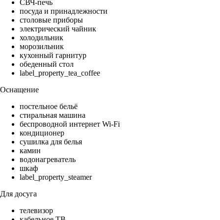
СВЧ-печь
посуда и принадлежности
столовые приборы
электрический чайник
холодильник
морозильник
кухонный гарнитур
обеденный стол
label_property_tea_coffee
Оснащение
постельное бельё
стиральная машина
беспроводной интернет Wi-Fi
кондиционер
сушилка для белья
камин
водонагреватель
шкаф
label_property_steamer
Для досуга
телевизор
кабельное ТВ