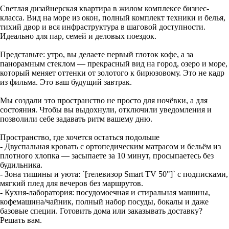
Светлая дизайнерская квартира в жилом комплексе бизнес-
класса. Вид на море из окон, полный комплект техники и белья,
тихий двор и вся инфраструктура в шаговой доступности.
Идеально для пар, семей и деловых поездок.
Представьте: утро, вы делаете первый глоток кофе, а за
панорамным стеклом — прекрасный вид на город, озеро и море,
который меняет оттенки от золотого к бирюзовому. Это не кадр
из фильма. Это ваш будущий завтрак.
Мы создали это пространство не просто для ночёвки, а для
состояния. Чтобы вы выдохнули, отключили уведомления и
позволили себе задавать ритм вашему дню.
Пространство, где хочется остаться подольше
- Двуспальная кровать с ортопедическим матрасом и бельём из
плотного хлопка — засыпаете за 10 минут, просыпаетесь без
будильника.
- Зона тишины и уюта: `[телевизор Smart TV 50"]` с подписками,
мягкий плед для вечеров без маршрутов.
- Кухня-лаборатория: посудомоечная и стиральная машины,
кофемашина/чайник, полный набор посуды, бокалы и даже
базовые специи. Готовить дома или заказывать доставку?
Решать вам.