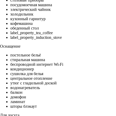
столовые приборы
посудомоечная машина
электрический чайник
холодильник
кухонный гарнитур
кофемашина
обеденный стол
label_property_tea_coffee
label_property_induction_stove
Оснащение
постельное бельё
стиральная машина
беспроводной интернет Wi-Fi
кондиционер
сушилка для белья
центральное отопление
утюг с гладильной доской
водонагреватель
балкон
домофон
ламинат
шторы блэкаут
Для досуга