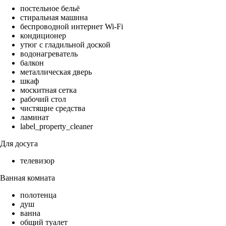
постельное бельё
стиральная машина
беспроводной интернет Wi-Fi
кондиционер
утюг с гладильной доской
водонагреватель
балкон
металлическая дверь
шкаф
москитная сетка
рабочий стол
чистящие средства
ламинат
label_property_cleaner
Для досуга
телевизор
Ванная комната
полотенца
душ
ванна
общий туалет