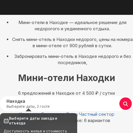
Мини-отели в Находке — идеальное решение для
недорогого и уединенного отдыха.
Снять мини-отель в Находки недорого, цены на номера
в мини-отеле от 900 рублей в сутки.
Забронировать мини-отель в Находке недорого и без
посредников,
Мини-отели Находки
6 предложений в Находке oт 4 500
₽
/ сутки
Находка
Выберите даты, 2 гостя
Квартиры
Гостиницы
Дома
Частный сектор
Выберите даты заезда и
Найдём, где остановиться в Находке: 6 вариантов
отъезда
Показать на карте
Доступность жилья и стоимость