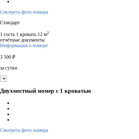
17
18
19
20
21
22
23
21
22
23
2
Смотреть фото номера
24
25
26
27
28
29
30
28
29
30
Стандарт
31
2
1 гость
1 кровать
12 м
отчётные документы
Информация о номере
3 500
₽
за сутки
Двухместный номер с 1 кроватью
Смотреть фото номера