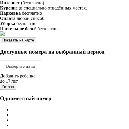
Интернет
(бесплатно)
Курение
(в специально отведённых местах)
Парковка
бесплатно
Оплата
любой способ
Уборка
бесплатно
Постельное бельё
бесплатно
Показать на карте
Доступные номера на выбранный период
Выберите даты
Добавить ребёнка
Август 2026
Сентяб
до 17 лет
Готово
пн
вт
ср
чт
пт
сб
вс
пн
вт
ср
ч
Одноместный номер
1
2
1
2
3
3
4
5
6
7
8
9
7
8
9
1
10
11
12
13
14
15
16
14
15
16
1