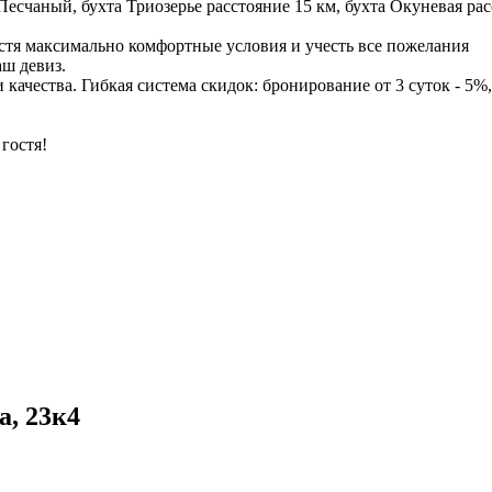
счаный, бухта Триозерье расстояние 15 км, бухта Окуневая рас
остя максимально комфортные условия и учесть все пожелания
аш девиз.
чества. Гибкая система скидок: бронирование от 3 суток - 5%, и
гостя!
а, 23к4